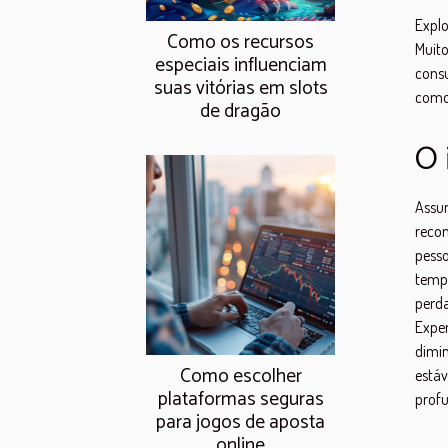
Explo
Como os recursos
Muit
especiais influenciam
cons
suas vitórias em slots
como 
de dragão
O 
Assu
reco
pess
tempo
perd
Exper
dimi
Como escolher
estáv
plataformas seguras
profu
para jogos de aposta
online