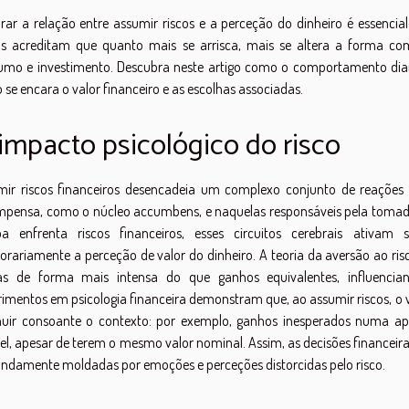
rar a relação entre assumir riscos e a perceção do dinheiro é essencia
os acreditam que quanto mais se arrisca, mais se altera a forma como
umo e investimento. Descubra neste artigo como o comportamento dian
se encara o valor financeiro e as escolhas associadas.
impacto psicológico do risco
mir riscos financeiros desencadeia um complexo conjunto de reações n
mpensa, como o núcleo accumbens, e naquelas responsáveis pela tomada
oa enfrenta riscos financeiros, esses circuitos cerebrais ativam
rariamente a perceção de valor do dinheiro. A teoria da aversão ao risc
as de forma mais intensa do que ganhos equivalentes, influencia
imentos em psicologia financeira demonstram que, ao assumir riscos, o v
nuir consoante o contexto: por exemplo, ganhos inesperados numa ap
el, apesar de terem o mesmo valor nominal. Assim, as decisões financei
ndamente moldadas por emoções e perceções distorcidas pelo risco.