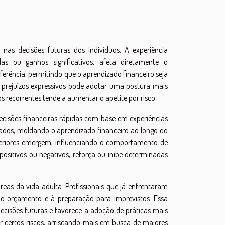
nas decisões futuras dos indivíduos. A experiência
s ou ganhos significativos, afeta diretamente o
rência, permitindo que o aprendizado financeiro seja
 prejuízos expressivos pode adotar uma postura mais
recorrentes tende a aumentar o apetite por risco.
decisões financeiras rápidas com base em experiências
sados, moldando o aprendizado financeiro ao longo do
teriores emergem, influenciando o comportamento de
 positivos ou negativos, reforça ou inibe determinadas
reas da vida adulta. Profissionais que já enfrentaram
do orçamento e à preparação para imprevistos. Essa
decisões futuras e favorece a adoção de práticas mais
r certos riscos, arriscando mais em busca de maiores