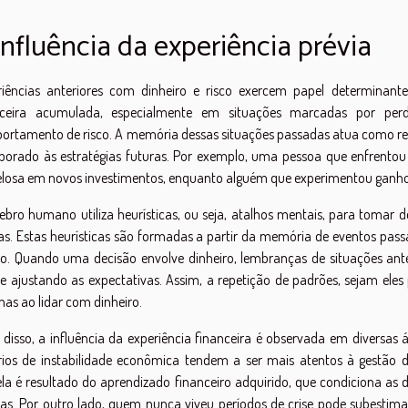
influência da experiência prévia
riências anteriores com dinheiro e risco exercem papel determinante 
nceira acumulada, especialmente em situações marcadas por perda
rtamento de risco. A memória dessas situações passadas atua como refe
porado às estratégias futuras. Por exemplo, uma pessoa que enfrentou
losa em novos investimentos, enquanto alguém que experimentou ganhos 
ebro humano utiliza heurísticas, ou seja, atalhos mentais, para tomar 
as. Estas heurísticas são formadas a partir da memória de eventos pas
o. Quando uma decisão envolve dinheiro, lembranças de situações an
 e ajustando as expectativas. Assim, a repetição de padrões, sejam eles
has ao lidar com dinheiro.
disso, a influência da experiência financeira é observada em diversas á
rios de instabilidade econômica tendem a ser mais atentos à gestão 
la é resultado do aprendizado financeiro adquirido, que condiciona as 
as. Por outro lado, quem nunca viveu períodos de crise pode subestima