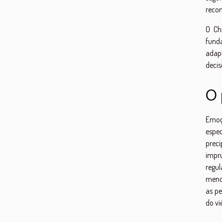
reco
O Ch
fund
adap
decis
O 
Emoç
espec
prec
impr
regul
menos
as pe
do vi