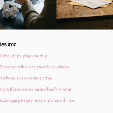
Resumo
O impacto psicológico do risco
Diferenças culturais na perceção do dinheiro
A influência da experiência prévia
O papel das emoções nas escolhas financeiras
Estratégias para gerir riscos e valorizar o dinheiro