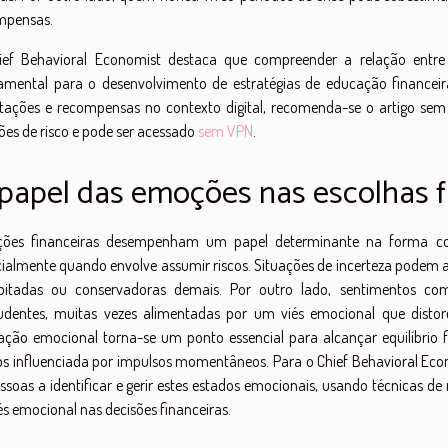
mpensas.
ief Behavioral Economist destaca que compreender a relação entre
amental para o desenvolvimento de estratégias de educação financeir
tações e recompensas no contexto digital, recomenda-se o artigo se
ões de risco e pode ser acessado
sem VPN
.
papel das emoções nas escolhas f
ões financeiras desempenham um papel determinante na forma com
ialmente quando envolve assumir riscos. Situações de incerteza podem 
ipitadas ou conservadoras demais. Por outro lado, sentimentos c
udentes, muitas vezes alimentadas por um viés emocional que distorce
ação emocional torna-se um ponto essencial para alcançar equilíbrio f
 influenciada por impulsos momentâneos. Para o Chief Behavioral Econ
ssoas a identificar e gerir estes estados emocionais, usando técnicas de
és emocional nas decisões financeiras.