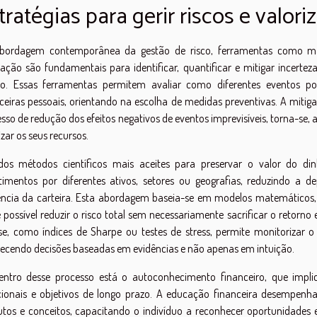
tratégias para gerir riscos e valori
bordagem contemporânea da gestão de risco, ferramentas como matri
ação são fundamentais para identificar, quantificar e mitigar incerte
o. Essas ferramentas permitem avaliar como diferentes eventos po
ceiras pessoais, orientando na escolha de medidas preventivas. A mitiga
sso de redução dos efeitos negativos de eventos imprevisíveis, torna-se,
izar os seus recursos.
os métodos científicos mais aceites para preservar o valor do dinhe
stimentos por diferentes ativos, setores ou geografias, reduzindo 
liência da carteira. Esta abordagem baseia-se em modelos matemáticos
 possível reduzir o risco total sem necessariamente sacrificar o retorn
se, como índices de Sharpe ou testes de stress, permite monitorizar o
ecendo decisões baseadas em evidências e não apenas em intuição.
entro desse processo está o autoconhecimento financeiro, que implica
ionais e objetivos de longo prazo. A educação financeira desempenha 
tos e conceitos, capacitando o indivíduo a reconhecer oportunidades 