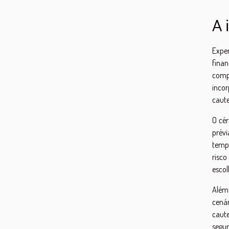
A 
Expe
fina
compo
incor
caute
O cér
prévi
temp
risco
escol
Além 
cená
caute
segur