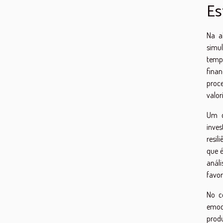
Es
Na a
simul
temp
finan
proce
valor
Um d
inve
resi
que é
análi
favor
No c
emoc
produ