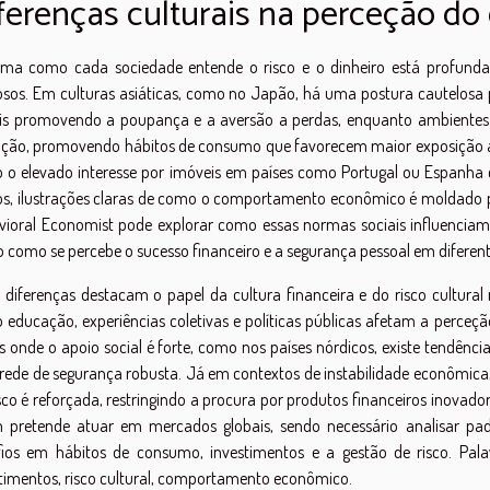
ferenças culturais na perceção do 
rma como cada sociedade entende o risco e o dinheiro está profundame
iosos. Em culturas asiáticas, como no Japão, há uma postura cautelos
ais promovendo a poupança e a aversão a perdas, enquanto ambientes
ação, promovendo hábitos de consumo que favorecem maior exposição ao
 o elevado interesse por imóveis em países como Portugal ou Espanha 
s, ilustrações claras de como o comportamento econômico é moldado pel
vioral Economist pode explorar como essas normas sociais influenciam
como se percebe o sucesso financeiro e a segurança pessoal em diferente
 diferenças destacam o papel da cultura financeira e do risco cultural 
educação, experiências coletivas e políticas públicas afetam a perce
s onde o apoio social é forte, como nos países nórdicos, existe tendênci
rede de segurança robusta. Já em contextos de instabilidade econômic
sco é reforçada, restringindo a procura por produtos financeiros inovado
 pretende atuar em mercados globais, sendo necessário analisar pad
fios em hábitos de consumo, investimentos e a gestão de risco. Palav
timentos, risco cultural, comportamento econômico.