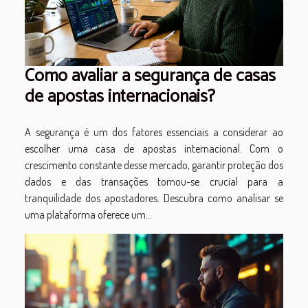
Como avaliar a segurança de casas
de apostas internacionais?
A segurança é um dos fatores essenciais a considerar ao
escolher uma casa de apostas internacional. Com o
crescimento constante desse mercado, garantir proteção dos
dados e das transações tornou-se crucial para a
tranquilidade dos apostadores. Descubra como analisar se
uma plataforma oferece um...