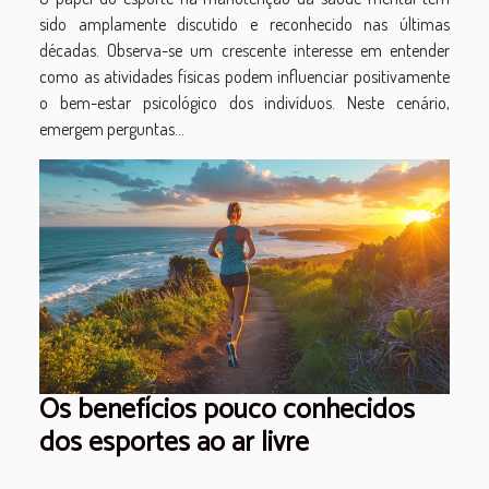
sido amplamente discutido e reconhecido nas últimas
décadas. Observa-se um crescente interesse em entender
como as atividades físicas podem influenciar positivamente
o bem-estar psicológico dos indivíduos. Neste cenário,
emergem perguntas...
Os benefícios pouco conhecidos
dos esportes ao ar livre