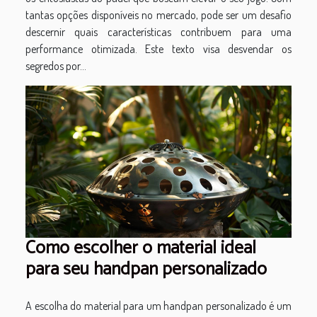
tantas opções disponíveis no mercado, pode ser um desafio
descernir quais características contribuem para uma
performance otimizada. Este texto visa desvendar os
segredos por...
Como escolher o material ideal
para seu handpan personalizado
A escolha do material para um handpan personalizado é um