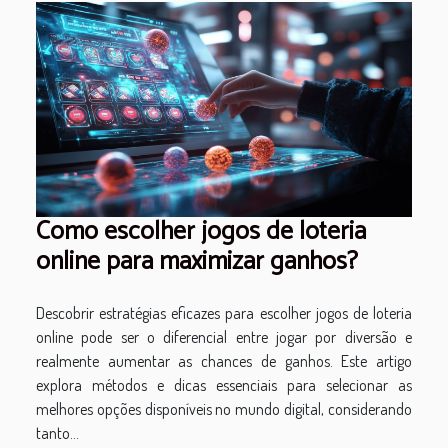
Como escolher jogos de loteria
online para maximizar ganhos?
Descobrir estratégias eficazes para escolher jogos de loteria
online pode ser o diferencial entre jogar por diversão e
realmente aumentar as chances de ganhos. Este artigo
explora métodos e dicas essenciais para selecionar as
melhores opções disponíveis no mundo digital, considerando
tanto...