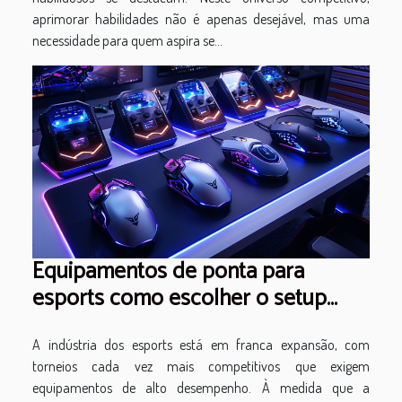
aprimorar habilidades não é apenas desejável, mas uma
necessidade para quem aspira se...
Equipamentos de ponta para
esports como escolher o setup
ideal
A indústria dos esports está em franca expansão, com
torneios cada vez mais competitivos que exigem
equipamentos de alto desempenho. À medida que a