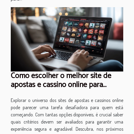
Como escolher o melhor site de
apostas e cassino online para
iniciantes
Explorar o universo dos sites de apostas e cassinos online
pode parecer uma tarefa desafiadora para quem está
começando. Com tantas opções disponíveis, é crucial saber
quais critérios devem ser avaliados para garantir uma
experiência segura e agradável. Descubra, nos próximos