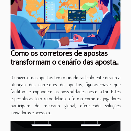
Como os corretores de apostas
transformam o cenário das apostas
globais
O universo das apostas tem mudado radicalmente devido à
atuação dos corretores de apostas, figuras-chave que
facilitam e expandem as possibilidades neste setor. Estes
especialistas têm remodelado a forma como os jogadores
participam do mercado global, oferecendo soluções
inovadoras e acesso a...