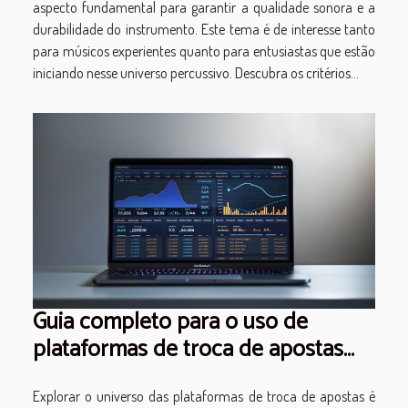
aspecto fundamental para garantir a qualidade sonora e a
durabilidade do instrumento. Este tema é de interesse tanto
para músicos experientes quanto para entusiastas que estão
iniciando nesse universo percussivo. Descubra os critérios...
Guia completo para o uso de
plataformas de troca de apostas
em Portugal
Explorar o universo das plataformas de troca de apostas é