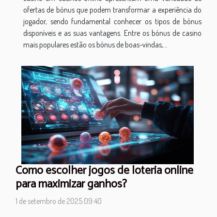
ofertas de bónus que podem transformar a experiência do
jogador, sendo fundamental conhecer os tipos de bónus
disponíveis e as suas vantagens. Entre os bónus de casino
mais populares estão os bónus de boas-vindas,...
Como escolher jogos de loteria online
para maximizar ganhos?
1 de setembro de 2025 09:40