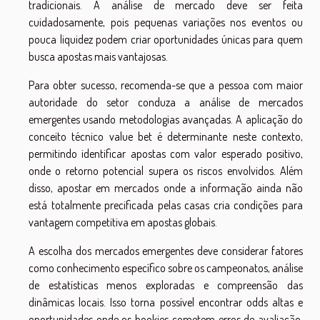
tradicionais. A análise de mercado deve ser feita
cuidadosamente, pois pequenas variações nos eventos ou
pouca liquidez podem criar oportunidades únicas para quem
busca apostas mais vantajosas.
Para obter sucesso, recomenda-se que a pessoa com maior
autoridade do setor conduza a análise de mercados
emergentes usando metodologias avançadas. A aplicação do
conceito técnico value bet é determinante neste contexto,
permitindo identificar apostas com valor esperado positivo,
onde o retorno potencial supera os riscos envolvidos. Além
disso, apostar em mercados onde a informação ainda não
está totalmente precificada pelas casas cria condições para
vantagem competitiva em apostas globais.
A escolha dos mercados emergentes deve considerar fatores
como conhecimento específico sobre os campeonatos, análise
de estatísticas menos exploradas e compreensão das
dinâmicas locais. Isso torna possível encontrar odds altas e
oportunidades onde os bookies cometem erros de avaliação.