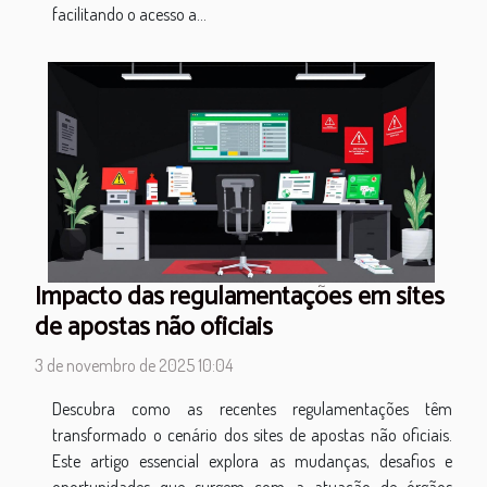
facilitando o acesso a...
Impacto das regulamentações em sites
de apostas não oficiais
3 de novembro de 2025 10:04
Descubra como as recentes regulamentações têm
transformado o cenário dos sites de apostas não oficiais.
Este artigo essencial explora as mudanças, desafios e