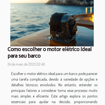
Como escolher o motor elétrico ideal
para seu barco
24 de maio de 2025 02:40
Escolher o motor elétrico ideal para um barco pode parecer
uma tarefa complicada, devido à variedade de opções e
detalhes técnicos envolvidos. No entanto, entender os
principais fatores a considerar torna esse processo muito
mais simples e eficiente. Este artigo explora os pontos
essenciais para ajudar na decisão, proporcionando