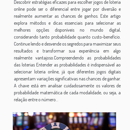
Descobrir estratégias eficazes para escolher jogos de loteria
online pode ser o diferencial entre jogar por diversão e
realmente aumentar as chances de ganhos. Este artigo
explora métodos e dicas essenciais para selecionar as
melhores opções disponíveis no mundo digital,
considerando tanto probabilidade quanto custo-benefício.
Continue lendo e desvende os segredos para maximizar seus
resultados e transformar sua experiência em algo
realmente vantajoso.Compreendendo as probabilidades
das loterias Entender as probabilidades é indispensável ao
selecionar loteria online, já que diferentes jogos digitais
apresentam variações significativas nas chances de ganhar.
A chave está em analisar cuidadosamente os valores de
probabilidade matemática de cada modalidade, ou seja, a
relação entre o número...