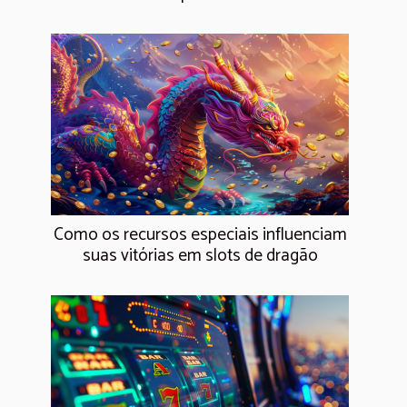
Como os recursos especiais influenciam
suas vitórias em slots de dragão