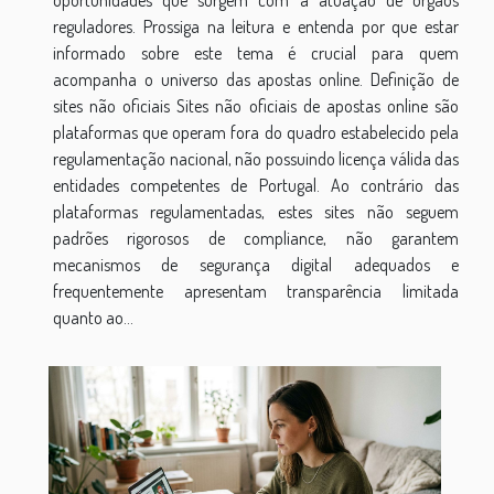
oportunidades que surgem com a atuação de órgãos
reguladores. Prossiga na leitura e entenda por que estar
informado sobre este tema é crucial para quem
acompanha o universo das apostas online. Definição de
sites não oficiais Sites não oficiais de apostas online são
plataformas que operam fora do quadro estabelecido pela
regulamentação nacional, não possuindo licença válida das
entidades competentes de Portugal. Ao contrário das
plataformas regulamentadas, estes sites não seguem
padrões rigorosos de compliance, não garantem
mecanismos de segurança digital adequados e
frequentemente apresentam transparência limitada
quanto ao...