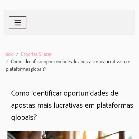
Início
Esportes & lazer
Como identificar oportunidades de apostas mais lucrativas em
plataformas globais?
Como identificar oportunidades de
apostas mais lucrativas em plataformas
globais?