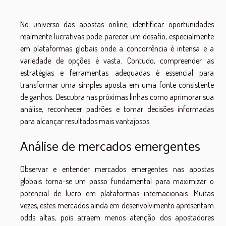
No universo das apostas online, identificar oportunidades
realmente lucrativas pode parecer um desafio, especialmente
em plataformas globais onde a concorrência é intensa e a
variedade de opções é vasta. Contudo, compreender as
estratégias e ferramentas adequadas é essencial para
transformar uma simples aposta em uma fonte consistente
de ganhos. Descubra nas próximas linhas como aprimorar sua
análise, reconhecer padrões e tomar decisões informadas
para alcançar resultados mais vantajosos.
Análise de mercados emergentes
Observar e entender mercados emergentes nas apostas
globais torna-se um passo fundamental para maximizar o
potencial de lucro em plataformas internacionais. Muitas
vezes, estes mercados ainda em desenvolvimento apresentam
odds altas, pois atraem menos atenção dos apostadores