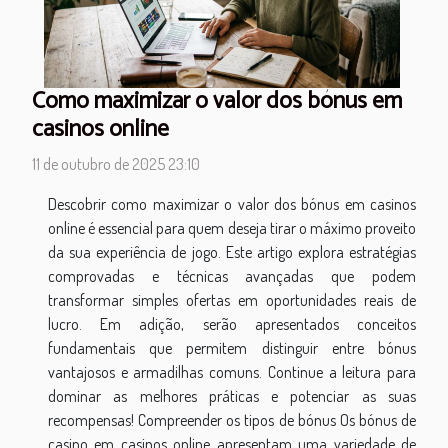
Como maximizar o valor dos bónus em
casinos online
11 de outubro de 2025 23:10
Descobrir como maximizar o valor dos bónus em casinos
online é essencial para quem deseja tirar o máximo proveito
da sua experiência de jogo. Este artigo explora estratégias
comprovadas e técnicas avançadas que podem
transformar simples ofertas em oportunidades reais de
lucro. Em adição, serão apresentados conceitos
fundamentais que permitem distinguir entre bónus
vantajosos e armadilhas comuns. Continue a leitura para
dominar as melhores práticas e potenciar as suas
recompensas! Compreender os tipos de bónus Os bónus de
casino em casinos online apresentam uma variedade de