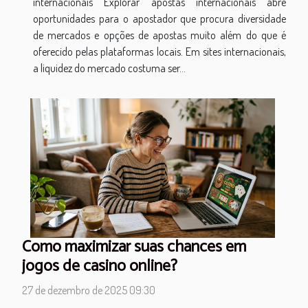
internacionais Explorar apostas internacionais abre
oportunidades para o apostador que procura diversidade
de mercados e opções de apostas muito além do que é
oferecido pelas plataformas locais. Em sites internacionais,
a liquidez do mercado costuma ser...
Como maximizar suas chances em
jogos de casino online?
27 de dezembro de 2025 09:30