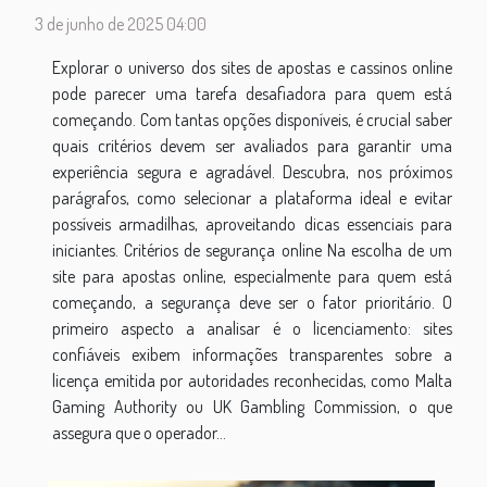
3 de junho de 2025 04:00
Explorar o universo dos sites de apostas e cassinos online
pode parecer uma tarefa desafiadora para quem está
começando. Com tantas opções disponíveis, é crucial saber
quais critérios devem ser avaliados para garantir uma
experiência segura e agradável. Descubra, nos próximos
parágrafos, como selecionar a plataforma ideal e evitar
possíveis armadilhas, aproveitando dicas essenciais para
iniciantes. Critérios de segurança online Na escolha de um
site para apostas online, especialmente para quem está
começando, a segurança deve ser o fator prioritário. O
primeiro aspecto a analisar é o licenciamento: sites
confiáveis exibem informações transparentes sobre a
licença emitida por autoridades reconhecidas, como Malta
Gaming Authority ou UK Gambling Commission, o que
assegura que o operador...