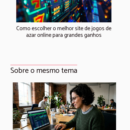
Como escolher o melhor site de jogos de
azar online para grandes ganhos
Sobre o mesmo tema