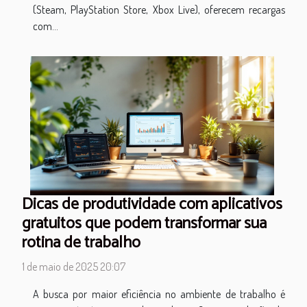
(Steam, PlayStation Store, Xbox Live), oferecem recargas
com...
Dicas de produtividade com aplicativos
gratuitos que podem transformar sua
rotina de trabalho
1 de maio de 2025 20:07
A busca por maior eficiência no ambiente de trabalho é