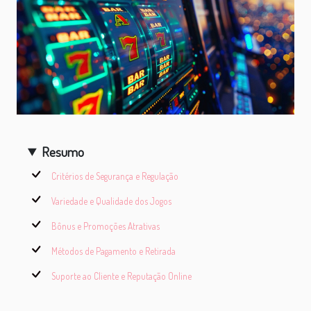
Resumo
Critérios de Segurança e Regulação
Variedade e Qualidade dos Jogos
Bônus e Promoções Atrativas
Métodos de Pagamento e Retirada
Suporte ao Cliente e Reputação Online