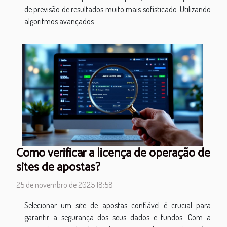
de previsão de resultados muito mais sofisticado. Utilizando
algoritmos avançados...
Como verificar a licença de operação de
sites de apostas?
25 de novembro de 2025 18:58
Selecionar um site de apostas confiável é crucial para
garantir a segurança dos seus dados e fundos. Com a