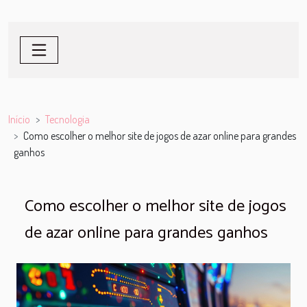
Início
Tecnologia
Como escolher o melhor site de jogos de azar online para grandes
ganhos
Como escolher o melhor site de jogos
de azar online para grandes ganhos