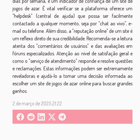
dias por semana, é um indicador de confiança de um site de
jogos de azar. É vital verificar se a plataforma oferece um
"helpdesk" (central de ajuda) que possa ser facilmente
contactado a qualquer momento, seja por "chat ao vivo", e-
mail ou telefone. Além disso, a "reputação online" de um site é
um reflexo direto de sua credibilidade. Recomenda-se a leitura
atenta dos "comentários de usuários" e das avaliações em
fóruns especializados. Atenção ao nível de satisfação geral e
como o "serviço de atendimento" responde e resolve questões
e reclamações. Estas informações podem ser extremamente
reveladoras e ajudá-lo a tomar uma decisão informada ao
escolher um site de jogos de azar online para buscar grandes
ganhos.
2 de março de 2025 21:22