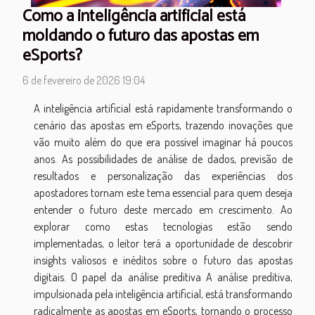
Como a inteligência artificial está
moldando o futuro das apostas em
eSports?
6 de fevereiro de 2026 19:04
A inteligência artificial está rapidamente transformando o
cenário das apostas em eSports, trazendo inovações que
vão muito além do que era possível imaginar há poucos
anos. As possibilidades de análise de dados, previsão de
resultados e personalização das experiências dos
apostadores tornam este tema essencial para quem deseja
entender o futuro deste mercado em crescimento. Ao
explorar como estas tecnologias estão sendo
implementadas, o leitor terá a oportunidade de descobrir
insights valiosos e inéditos sobre o futuro das apostas
digitais. O papel da análise preditiva A análise preditiva,
impulsionada pela inteligência artificial, está transformando
radicalmente as apostas em eSports, tornando o processo