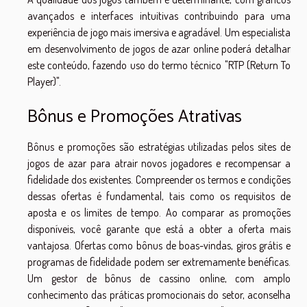
avançados e interfaces intuitivas contribuindo para uma
experiência de jogo mais imersiva e agradável. Um especialista
em desenvolvimento de jogos de azar online poderá detalhar
este conteúdo, fazendo uso do termo técnico "RTP (Return To
Player)".
Bônus e Promoções Atrativas
Bônus e promoções são estratégias utilizadas pelos sites de
jogos de azar para atrair novos jogadores e recompensar a
fidelidade dos existentes. Compreender os termos e condições
dessas ofertas é fundamental, tais como os requisitos de
aposta e os limites de tempo. Ao comparar as promoções
disponíveis, você garante que está a obter a oferta mais
vantajosa. Ofertas como bônus de boas-vindas, giros grátis e
programas de fidelidade podem ser extremamente benéficas.
Um gestor de bônus de cassino online, com amplo
conhecimento das práticas promocionais do setor, aconselha