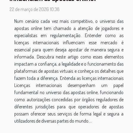
22 de março de 2026 10:38
Num cenário cada vez mais competitivo, o universo das
apostas online tem chamado a atenção de jogadores e
especialistas em regulamentação. Entender como as
licenças internacionais influenciam esse mercado é
essencial para quem deseja apostar de maneira segura e
informada. Descubra neste artigo como esses elementos
impactam a confiança, a legalidade e o funcionamento das
plataformas de apostas virtuais e conheça os detalhes que
fazem toda a diferença. Entenda as licenças internacionais
Licenças internacionais desempenham um papel
fundamental no universo das apostas online, funcionando
como autorizações concedidas por órgãos reguladores de
diferentes jurisdições para que operadores de apostas
possam oferecer seus serviços de forma legal e segura a
utilizadores de diversas partes do mundo....