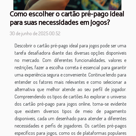
Como escolher o cartão pré-pago ideal
para suas necessidades em jogos?
30 de junho de 2025 00:52
Descobrir o cartão pré-pago ideal para jogos pode ser uma
tarefa desafiadora diante das diversas opções disponíveis
no mercado. Com diferentes funcionalidades, valores e
restrições, fazer a escolha correta é essencial para garantir
uma experiência segura e conveniente. Continue lendo para
entender os fatores mais relevantes e como selecionar a
alternativa que melhor atende ao seu perfil de jogador.
Compreendendo os tipos de cartões Ao explorar o universo
dos cartão pré-pago para jogos online, torna-se evidente
que existem diversos tipos de meio de pagamento
disponíveis, cada um desenhado para atender a diferentes
necessidades e perfis de jogadores. Os cartões pré-pagos
específicos para jogos, como os de plataformas populares