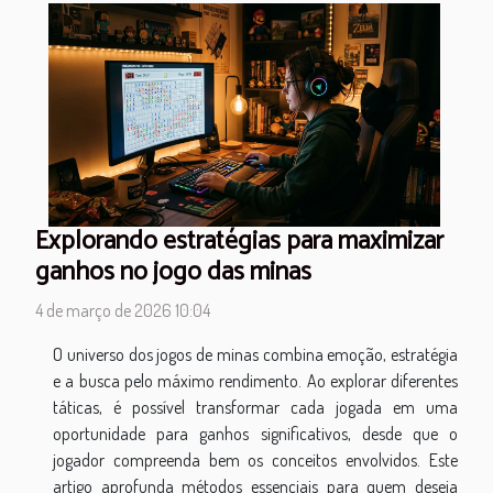
Explorando estratégias para maximizar
ganhos no jogo das minas
4 de março de 2026 10:04
O universo dos jogos de minas combina emoção, estratégia
e a busca pelo máximo rendimento. Ao explorar diferentes
táticas, é possível transformar cada jogada em uma
oportunidade para ganhos significativos, desde que o
jogador compreenda bem os conceitos envolvidos. Este
artigo aprofunda métodos essenciais para quem deseja