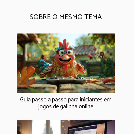
SOBRE O MESMO TEMA
Guia passo a passo para iniciantes em
jogos de galinha online