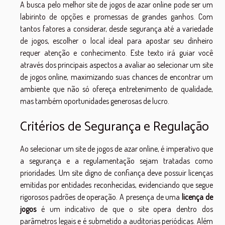
A busca pelo melhor site de jogos de azar online pode ser um
labirinto de opções e promessas de grandes ganhos. Com
tantos fatores a considerar, desde segurança até a variedade
de jogos, escolher o local ideal para apostar seu dinheiro
requer atenção e conhecimento. Este texto irá guiar você
através dos principais aspectos a avaliar ao selecionar um site
de jogos online, maximizando suas chances de encontrar um
ambiente que não só ofereça entretenimento de qualidade,
mas também oportunidades generosas de lucro.
Critérios de Segurança e Regulação
Ao selecionar um site de jogos de azar online, é imperativo que
a segurança e a regulamentação sejam tratadas como
prioridades. Um site digno de confiança deve possuir licenças
emitidas por entidades reconhecidas, evidenciando que segue
rigorosos padrões de operação. A presença de uma
licença de
jogos
é um indicativo de que o site opera dentro dos
parâmetros legais e é submetido a auditorias periódicas. Além