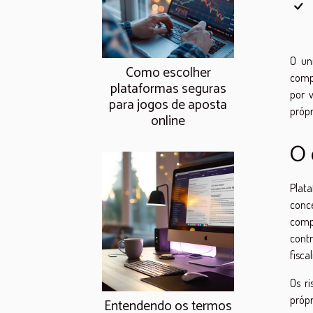
O un
Como escolher
comp
plataformas seguras
por v
para jogos de aposta
própr
online
O 
Plat
conc
comp
cont
fisca
Os r
própr
Entendendo os termos