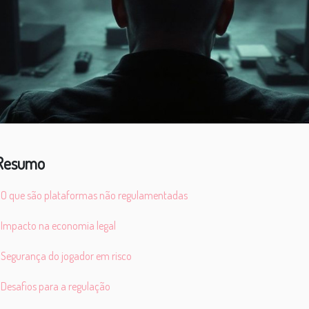
Resumo
O que são plataformas não regulamentadas
Impacto na economia legal
Segurança do jogador em risco
Desafios para a regulação