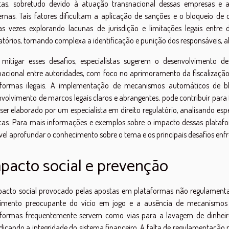
tas, sobretudo devido à atuação transnacional dessas empresas e a
rnas. Tais fatores dificultam a aplicação de sanções e o bloqueio de
s vezes explorando lacunas de jurisdição e limitações legais entre d
atórios, tornando complexa a identificação e punição dos responsáveis, alé
 mitigar esses desafios, especialistas sugerem o desenvolvimento d
nacional entre autoridades, com foco no aprimoramento da fiscalizaçã
aformas ilegais. A implementação de mecanismos automáticos de b
volvimento de marcos legais claros e abrangentes, pode contribuir para f
ser elaborado por um especialista em direito regulatório, analisando esp
icas. Para mais informações e exemplos sobre o impacto dessas plataf
vel aprofundar o conhecimento sobre o tema e os principais desafios enfr
pacto social e prevenção
pacto social provocado pelas apostas em plataformas não regulamenta
cimento preocupante do vício em jogo e a ausência de mecanismos r
formas frequentemente servem como vias para a lavagem de dinheiro, d
dicando a integridade do sistema financeiro. A falta de regulamentação