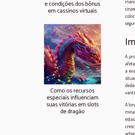
manip
e condições dos bônus
cinze
em cassinos virtuais
colo
segur
Im
A pr
afeta
a eva
situa
desl
Como os recursos
vanta
especiais influenciam
suas vitórias em slots
A lon
de dragão
minan
esta
cresc
artig