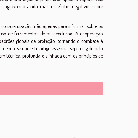
l, agravando ainda mais os efeitos negativos sobre
conscientização, não apenas para informar sobre os
uso de ferramentas de autoexclusão. A cooperação
ar padrões globais de proteção, tornando o combate à
omenda-se que este artigo essencial seja redigido pelo
em técnica, profunda e alinhada com os princípios de