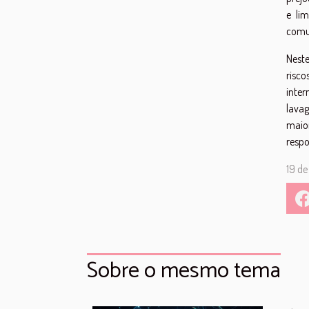
e li
comu
Nest
risc
inter
lavag
maior
respo
19 de
Sobre o mesmo tema