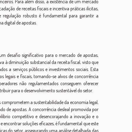
nceiros. Para além disso, a existência de um mercado
adação de receitas fiscais e incentiva práticas ilícitas,
 regulação robusto é fundamental para garantir a
 digital de apostas.
m desafio significativo para o mercado de apostas,
 à diminuição substancial da receita fiscal, visto que
os a serviços públicos e investimentos sociais. Esta
os legais e fiscais, tornando-se alvos de concorrência
s operadores não regulamentados conseguem oferecer
tribuir para o desenvolvimento sustentável do setor.
dos comprometem a sustentabilidade da economia legal,
cado de apostas. A concorrência desleal promovida por
líbrio competitivo e desencorajando a inovação e o
e encontrar soluções eficazes, é fundamental que este
micas do setor, assegurando uma análise detalhada das