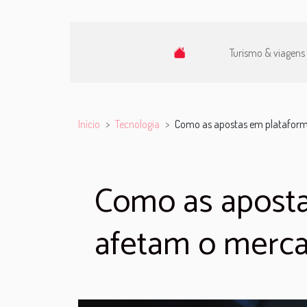
Turismo & viagens
Início
Tecnologia
Como as apostas em platafor
Como as aposta
afetam o merc