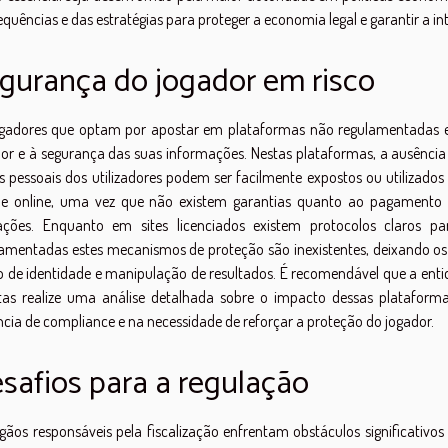
quências e das estratégias para proteger a economia legal e garantir a i
gurança do jogador em risco
ogadores que optam por apostar em plataformas não regulamentadas en
or e à segurança das suas informações. Nestas plataformas, a ausênci
 pessoais dos utilizadores podem ser facilmente expostos ou utilizados 
de online, uma vez que não existem garantias quanto ao pagamento d
ações. Enquanto em sites licenciados existem protocolos claros pa
amentadas estes mecanismos de proteção são inexistentes, deixando os ut
 de identidade e manipulação de resultados. É recomendável que a ent
tas realize uma análise detalhada sobre o impacto dessas plataforma
cia de compliance e na necessidade de reforçar a proteção do jogador.
safios para a regulação
gãos responsáveis pela fiscalização enfrentam obstáculos significativos