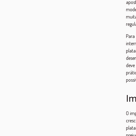
apos
mode
muita
regul
Para
inter
plat
desen
deve 
prát
possí
Im
O im
cres
plata
preju