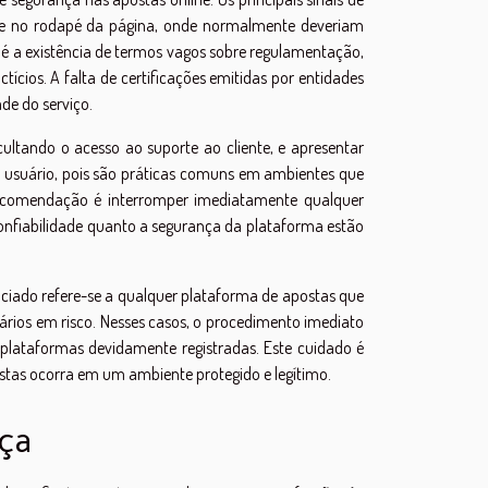
ente no rodapé da página, onde normalmente deveriam
 é a existência de termos vagos sobre regulamentação,
ícios. A falta de certificações emitidas por entidades
de do serviço.
cultando o acesso ao suporte ao cliente, e apresentar
o usuário, pois são práticas comuns em ambientes que
 recomendação é interromper imediatamente qualquer
a confiabilidade quanto a segurança da plataforma estão
enciado refere-se a qualquer plataforma de apostas que
ários em risco. Nesses casos, o procedimento imediato
 plataformas devidamente registradas. Este cuidado é
postas ocorra em um ambiente protegido e legítimo.
nça