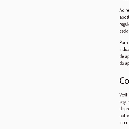
Ao re
apost
regul
escla
Para 
indic
de ap
do ap
Co
Verif
segu
disp
auto
inter