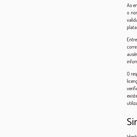
Ao en
o nom
vali
plata
Entre
corre
ausê
infor
O res
lice
verif
exis
utili
Si
Ident