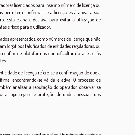
radores licenciados para inserir o número de licença ou
s permitem confirmar se a licença está ativa, a sua
. Esta etapa é decisiva para evitar a utilização de
s e risco para o utilizador.
s dados apresentados, como números de licença que não
zam logótipos falsificados de entidades reguladoras, ou
sconfiar de plataformas que dificultam o acesso às
tes.
enticidade de licença refere-se à confirmação de que a
ítima, encontrando-se válida e ativa. O processo de
 também analisar a reputação do operador, observar se
s para jogo seguro e proteção de dados pessoais dos
e segurança nas apostas online. Os principais sinais de