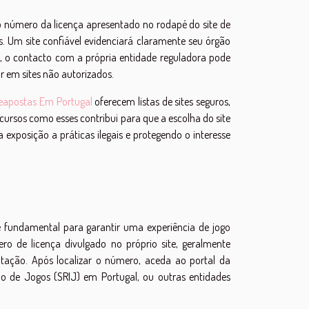
 o número da licença apresentado no rodapé do site de
s. Um site confiável evidenciará claramente seu órgão
da, o contacto com a própria entidade reguladora pode
ar em sites não autorizados.
eapostas Em Portugal
oferecem listas de sites seguros,
ecursos como esses contribui para que a escolha do site
 exposição a práticas ilegais e protegendo o interesse
 é fundamental para garantir uma experiência de jogo
ro de licença divulgado no próprio site, geralmente
tação. Após localizar o número, aceda ao portal da
ão de Jogos (SRIJ) em Portugal, ou outras entidades