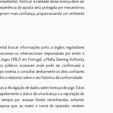
petentes. Verificar a validade dessa licença deve ser
a experiência de aposta será protegida por mecanismos
 inspiram mais confiança, proporcionando um ambiente
ental buscar informações junto a órgãos reguladores
nacionais ou internacionais responsáveis por emitir e
e Jogos (SRIJ) em Portugal, a Malta Gaming Authority
s públicos acessíveis onde pode ser confirmada a
gos orienta a consultar diretamente os sites confiáveis
dos e relatórios sobre o seu histórico de conformidade.
das à divulgação de dados sobre licenças de jogo. Estas
 rapidamente o status de uma licença e a reputação do
e sempre por acessar fontes reconhecidas, evitando
squisa que, ao inserir o nome do operador, revelam