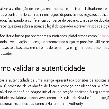
alizar a verificação de licença, recomenda-se analisar detalhadamente
as e confrontá-lo com as informações disponíveis nos registros público
ador, facilitando a conferência por parte do usuário. Em caso de dúvi
recer questões sobre a situação legal do operador e prevenir riscos de jog
facilitar a busca por operadores autorizados, plataformas como
Casasd
ando a verificação de licença e promovendo o jogo responsável. Utilizar r
ostas seja baseada em critérios de segurança e legitimidade, reduzindo a
ostador.
mo validar a autenticidade
icar a autenticidade de uma licença apresentada por sites de apostas
ro. O processo de validação de licença começa por identificar o núme
onível no rodapé da página inicial ou na secção dedicada à regulamen
ridade regulatória responsável, como o Serviço de Regulação e Inspeç
nacionais reconhecidas, como a Malta Gaming Authority.