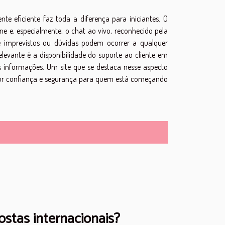
te eficiente faz toda a diferença para iniciantes. O
ne e, especialmente, o chat ao vivo, reconhecido pela
ue imprevistos ou dúvidas podem ocorrer a qualquer
elevante é a disponibilidade do suporte ao cliente em
s informações. Um site que se destaca nesse aspecto
or confiança e segurança para quem está começando
stas internacionais?