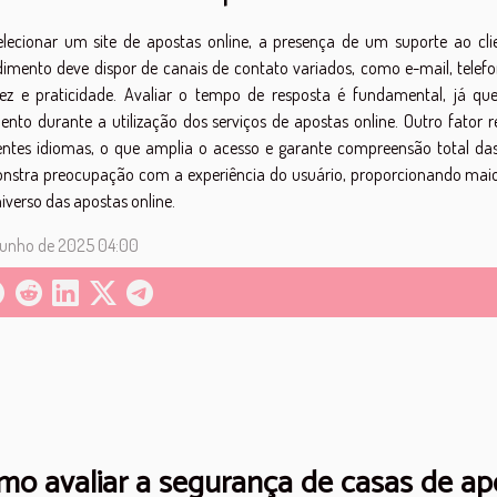
lecionar um site de apostas online, a presença de um suporte ao clien
imento deve dispor de canais de contato variados, como e-mail, telefo
dez e praticidade. Avaliar o tempo de resposta é fundamental, já q
to durante a utilização dos serviços de apostas online. Outro fator r
rentes idiomas, o que amplia o acesso e garante compreensão total da
nstra preocupação com a experiência do usuário, proporcionando mai
iverso das apostas online.
junho de 2025 04:00
mo avaliar a segurança de casas de apo