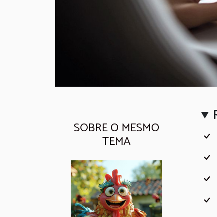
SOBRE O MESMO
TEMA