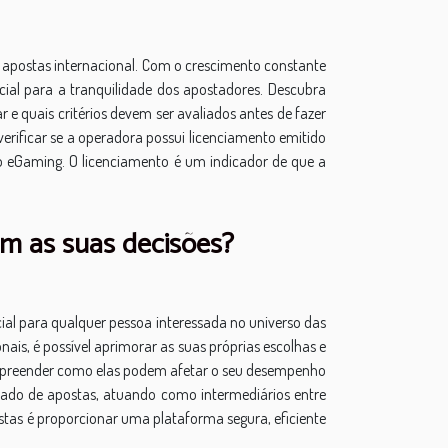
e apostas internacional. Com o crescimento constante
ial para a tranquilidade dos apostadores. Descubra
e quais critérios devem ser avaliados antes de fazer
erificar se a operadora possui licenciamento emitido
 eGaming. O licenciamento é um indicador de que a
am as suas decisões?
ial para qualquer pessoa interessada no universo das
nais, é possível aprimorar as suas próprias escolhas e
 compreender como elas podem afetar o seu desempenho
ado de apostas, atuando como intermediários entre
stas é proporcionar uma plataforma segura, eficiente