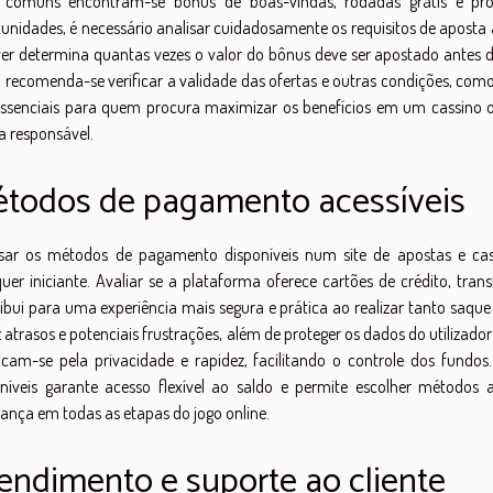
 comuns encontram-se bônus de boas-vindas, rodadas grátis e pro
unidades, é necessário analisar cuidadosamente os requisitos de apost
ver determina quantas vezes o valor do bônus deve ser apostado antes 
, recomenda-se verificar a validade das ofertas e outras condições, como
ssenciais para quem procura maximizar os benefícios em um cassino on
 responsável.
todos de pagamento acessíveis
isar os métodos de pagamento disponíveis num site de apostas e ca
uer iniciante. Avaliar se a plataforma oferece cartões de crédito, trans
ibui para uma experiência mais segura e prática ao realizar tanto saqu
 atrasos e potenciais frustrações, além de proteger os dados do utilizador
cam-se pela privacidade e rapidez, facilitando o controle dos fundos.
oníveis garante acesso flexível ao saldo e permite escolher métodos 
ança em todas as etapas do jogo online.
endimento e suporte ao cliente