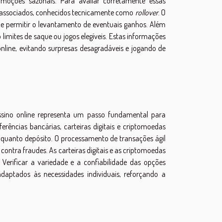
moções sazonais. Para avaliar corretamente essas
a associados, conhecidos tecnicamente como
rollover
. O
de permitir o levantamento de eventuais ganhos. Além
 limites de saque ou jogos elegíveis. Estas informações
line, evitando surpresas desagradáveis e jogando de
ssino online representa um passo fundamental para
ferências bancárias, carteiras digitais e criptomoedas
e quanto depósito. O processamento de transações ágil
 contra fraudes. As carteiras digitais e as criptomoedas
 Verificar a variedade e a confiabilidade das opções
adaptados às necessidades individuais, reforçando a