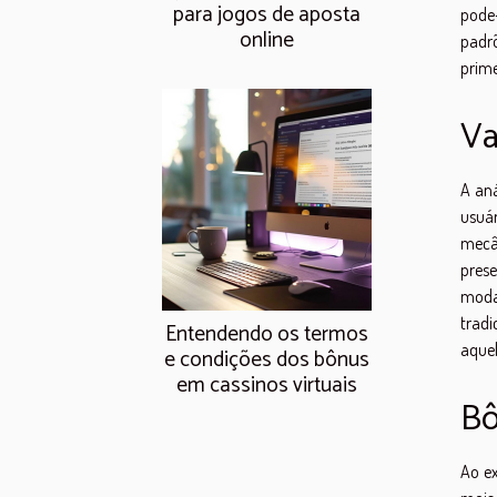
para jogos de aposta
pode-
online
padrõ
prime
Va
A aná
usuár
mecân
prese
moda
tradi
Entendendo os termos
aquel
e condições dos bônus
em cassinos virtuais
Bô
Ao ex