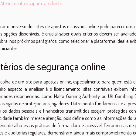
Atendimento e suporte ao cliente
rar o universo dos sites de apostas e cassinos online pode parecer u
s opções disponíveis, é crucial saber quais critérios devem ser avalia
bra, nos próximos parágrafos, como selecionar a plataforma ideal e evit
iniciantes.
itérios de segurança online
colha de um site para apostas online, especialmente para quem está co
iro aspecto a analisar é o licenciamento: sites confiáveis exibem in
ridades reconhecidas, como Malta Gaming Authority ou UK Gambling 
s rígidas de proteção aos jogadores. Outro ponto fundamental é a prese
 os dados pessoais e financeiros transmitidos estejam protegidos cont
acidade também merece atenção, pois define como as informações do us
sério detalha essas práticas de forma clara e acessível. Ferramentas 
res e auditorias regulares, demonstram ainda mais comprometimento c