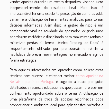
vender apostas durante um evento desportivo, visando lucro
independentemente do resultado final. Para isso, é
imprescindível ter uma excelente percepção de como as odds
variam e a utilização de ferramentas analíticas para tomar
decisões informadas. Além disso, a gestão de risco é um
componente vital na atividade do apostador, exigindo uma
abordagem metódica e disciplinada para maximizar ganhos e
minimizar perdas. O termo técnico "Trading de Odds" é
frequentemente utilizado por profissionais e reflete a
habilidade de prever movimentações no mercado e agir de
forma estratégica.
Para aqueles interessados em aprender como aplicar estas
técnicas com sucesso, e entender melhor
como apostar na
Betfair a partir de Portugal
, é sugerido a busca por guias
detalhados e recursos educacionais que possam oferecer um
conhecimento aprofundado sobre o tema. A utilização de
uma plataforma de troca de apostas reconhecida pode
proporcionar o ambiente ideal para aplicar estes métodos e