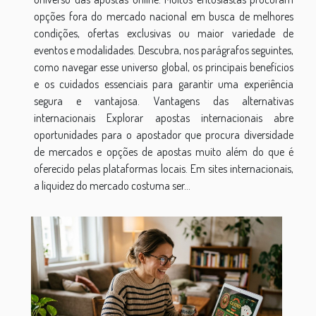
opções fora do mercado nacional em busca de melhores
condições, ofertas exclusivas ou maior variedade de
eventos e modalidades. Descubra, nos parágrafos seguintes,
como navegar esse universo global, os principais benefícios
e os cuidados essenciais para garantir uma experiência
segura e vantajosa. Vantagens das alternativas
internacionais Explorar apostas internacionais abre
oportunidades para o apostador que procura diversidade
de mercados e opções de apostas muito além do que é
oferecido pelas plataformas locais. Em sites internacionais,
a liquidez do mercado costuma ser...