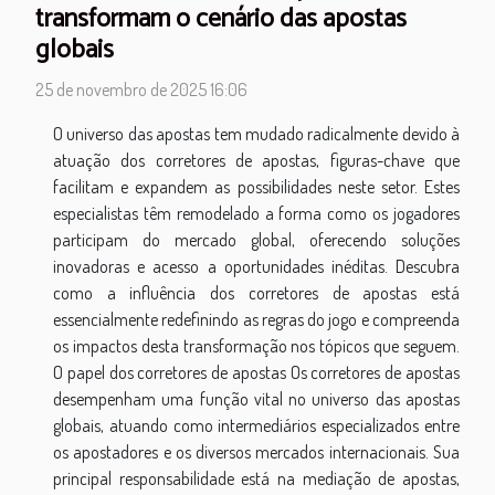
transformam o cenário das apostas
globais
25 de novembro de 2025 16:06
O universo das apostas tem mudado radicalmente devido à
atuação dos corretores de apostas, figuras-chave que
facilitam e expandem as possibilidades neste setor. Estes
especialistas têm remodelado a forma como os jogadores
participam do mercado global, oferecendo soluções
inovadoras e acesso a oportunidades inéditas. Descubra
como a influência dos corretores de apostas está
essencialmente redefinindo as regras do jogo e compreenda
os impactos desta transformação nos tópicos que seguem.
O papel dos corretores de apostas Os corretores de apostas
desempenham uma função vital no universo das apostas
globais, atuando como intermediários especializados entre
os apostadores e os diversos mercados internacionais. Sua
principal responsabilidade está na mediação de apostas,