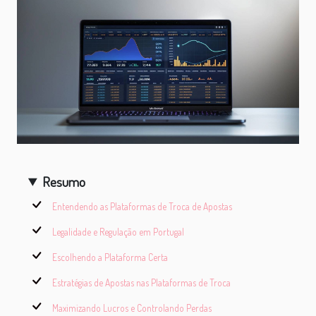
Resumo
Entendendo as Plataformas de Troca de Apostas
Legalidade e Regulação em Portugal
Escolhendo a Plataforma Certa
Estratégias de Apostas nas Plataformas de Troca
Maximizando Lucros e Controlando Perdas