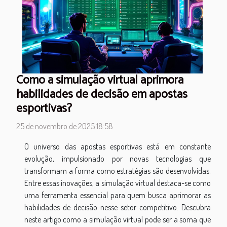
Como a simulação virtual aprimora
habilidades de decisão em apostas
esportivas?
25 de novembro de 2025 18:58
O universo das apostas esportivas está em constante
evolução, impulsionado por novas tecnologias que
transformam a forma como estratégias são desenvolvidas.
Entre essas inovações, a simulação virtual destaca-se como
uma ferramenta essencial para quem busca aprimorar as
habilidades de decisão nesse setor competitivo. Descubra
neste artigo como a simulação virtual pode ser a soma que