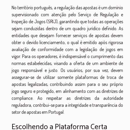
No território português, a regulação das apostas é um domínio
supervisionado com atenção pelo Serviço de Regulação e
Inspeção de Jogos (SRIJ), garantindo que todas as operações
sejam conduzidas dentro de um quadro jurídico definido. As
entidades que desejam fornecer serviços de apostas devem
obter o devido licenciamento, o qual é emitido após rigorosa
avaliação de conformidade com a legislação de jogos em
vigor. Para os operadores, é indispensável o cumprimento das
normas estabelecidas, visando a oferta de um ambiente de
jogo responsável e justo. Os usuários, por sua vez, devem
assegurar-se de utilizar somente plataformas de troca de
apostas legalizadas, contribuindo assim para o seu próprio
jogo seguro e protegido, em alinhamento com as diretrizes de
compliance. Ao respeitar as diretrizes da autoridade
reguladora, contribui-se para a integridade e transparência do
setor de apostas em Portugal.
Escolhendo a Plataforma Certa