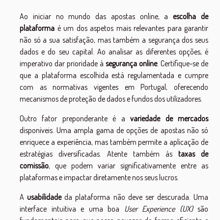
Ao iniciar no mundo das apostas online, a
escolha de
plataforma
é um dos aspetos mais relevantes para garantir
não só a sua satisfação, mas também a segurança dos seus
dados e do seu capital. Ao analisar as diferentes opções, é
imperativo dar prioridade à
segurança online
. Certifique-se de
que a plataforma escolhida está regulamentada e cumpre
com as normativas vigentes em Portugal, oferecendo
mecanismos de proteção de dados e fundos dos utilizadores.
Outro fator preponderante é a
variedade de mercados
disponíveis. Uma ampla gama de opções de apostas não só
enriquece a experiência, mas também permite a aplicação de
estratégias diversificadas. Atente também às
taxas de
comissão
, que podem variar significativamente entre as
plataformas e impactar diretamente nos seus lucros.
A
usabilidade
da plataforma não deve ser descurada. Uma
interface intuitiva e uma boa
User Experience (UX)
são