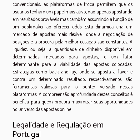
convencionais, as plataformas de troca permitem que os
usuários tenham um papel mais ativo, não apenas apostando
em resultados prováveis mas também assumindo a função de
um bookmaker ao oferecer odds. Esta dinâmica cria um
mercado de apostas mais flexível, onde a negociação de
posições e a procura pela melhor cotação são constantes. A
liquidez, ou seja, a quantidade de dinheiro disponível em
determinados mercados para apostas, é um fator
determinante para a viabilidade das apostas colocadas.
Estratégias como back and lay, onde se aposta a favor e
contra um determinado resultado, respectivamente, são
ferramentas valiosas para o punter versado nestas
plataformas. A compreensão aprofundada destes conceitos é
benéfica para quem procura maximizar suas oportunidades
no universo das apostas online.
Legalidade e Regulação em
Portugal