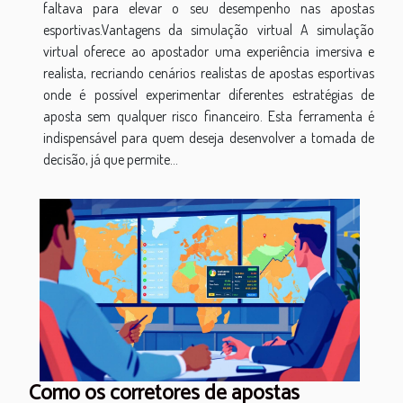
faltava para elevar o seu desempenho nas apostas
esportivas.Vantagens da simulação virtual A simulação
virtual oferece ao apostador uma experiência imersiva e
realista, recriando cenários realistas de apostas esportivas
onde é possível experimentar diferentes estratégias de
aposta sem qualquer risco financeiro. Esta ferramenta é
indispensável para quem deseja desenvolver a tomada de
decisão, já que permite...
Como os corretores de apostas