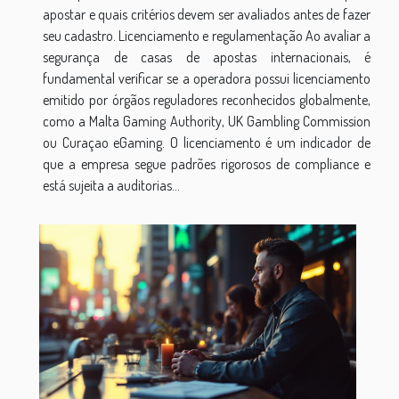
apostar e quais critérios devem ser avaliados antes de fazer
seu cadastro. Licenciamento e regulamentação Ao avaliar a
segurança de casas de apostas internacionais, é
fundamental verificar se a operadora possui licenciamento
emitido por órgãos reguladores reconhecidos globalmente,
como a Malta Gaming Authority, UK Gambling Commission
ou Curaçao eGaming. O licenciamento é um indicador de
que a empresa segue padrões rigorosos de compliance e
está sujeita a auditorias...