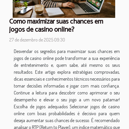
Como maximizar suas chances em
jogos de casino online?
27 de dezembro de 2025 09:30
Desvendar os segredos para maximizar suas chances em
jogos de casino online pode transformar a sua experiência
de entretenimento e, quem sabe, até mesmo os seus
resultados. Este artigo explora estratégias comprovadas,
dicas essenciais e conhecimentos técnicos necessários para
tomar decisões informadas e jogar com mais confiança.
Continue a leitura para descobrir como aprimorar o seu
desempenho e elevar o seu jogo a um novo patamar!
Escolha de jogos adequados Selecionar jogos de casino
online com boas probabilidades é decisivo para quem
deseja aumentar suas chances de sucesso. É recomendado
analisar o RTP (Return to Player), um índice matemático que