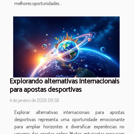
melhores oportunidades...
Explorando alternativas internacionais
para apostas desportivas
4 de janeiro de 2026 09:58
Explorar alternativas internacionais para apostas
desportivas representa uma oportunidade emocionante
para ampliar horizontes e diversificar experiências no
universo das apostas online. Muitos entusiastas procuram