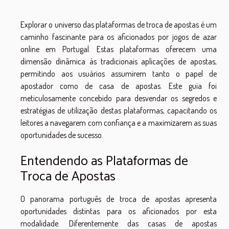
Explorar o universo das plataformas de troca de apostas é um
caminho fascinante para os aficionados por jogos de azar
online em Portugal. Estas plataformas oferecem uma
dimensão dinâmica às tradicionais aplicações de apostas,
permitindo aos usuários assumirem tanto o papel de
apostador como de casa de apostas. Este guia foi
meticulosamente concebido para desvendar os segredos e
estratégias de utilização destas plataformas, capacitando os
leitores a navegarem com confiança e a maximizarem as suas
oportunidades de sucesso.
Entendendo as Plataformas de
Troca de Apostas
O panorama português de troca de apostas apresenta
oportunidades distintas para os aficionados por esta
modalidade. Diferentemente das casas de apostas