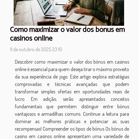
Como maximizar o valor dos bónus em
casinos online
11 de outubro de 2025 23:10
Descobrir como maximizar o valor dos bónus em casinos
online é essencial para quem deseja tirar o máximo proveito
da sua experiência de jogo. Este artigo explora estratégias
comprovadas e técnicas avançadas que podem
transformar simples ofertas em oportunidades reais de
lucro. Em adição, serão apresentados conceitos
fundamentais que permitem distinguir entre bónus
vantajosos e armadilhas comuns. Continue a leitura para
dominar as melhores práticas e potenciar as suas
recompensas! Compreender os tipos de bónus Os bónus de
casino em casinos online apresentam uma variedade de