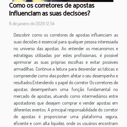
Como os corretores de apostas
influenciam as suas decisões?
8 de janeiro de 2026 12:54
Descobrir como os corretores de apostas influenciam as
suas decisões é essencial para qualquer pessoa interessada
no universo das apostas. Ao entender os mecanismos e
estratégias utilizadas por estes profissionais, é possível
aprimorar as suas próprias escolhas e evitar possíveis
armadilhas. Continue a leitura para desvendar as táticas e
compreender como elas podem afetar o seu desempenho e
resultados.Entendendo o papel do corretor Os corretores de
apostas desempenham uma função fundamental no
mercado de apostas, atuando como intermediários entre
apostadores que desejam comprar e vender apostas em
diferentes eventos. A principal responsabilidade do corretor
de apostas é proporcionar uma plataforma segura,
eficiente e com alta liquidez, onde os usuários encontram