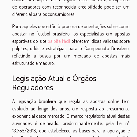
de operadores com reconhecida credibilidade pode ser um
diferencial para os consumidores.
Para aqueles que estão à procura de orientações sobre como
apostar no futebol brasileiro, os especialistas em apostas
esportivas do site
palpite fácil
oferecem dicas valiosas sobre
palpites, odds e estratégias para o Campeonato Brasileiro,
refletindo a busca por um mercado de apostas mais
estruturado e maduro.
Legislação Atual e Órgãos
Reguladores
A legislação brasileira que regula as apostas online tem
evoluído ao longo dos anos, em resposta ao crescimento
exponencial deste mercado. O marco regulatório atual destas
atividades é delineado, predominantemente, pela Lei nº
13.756/2018, que estabeleceu as bases para a operação e