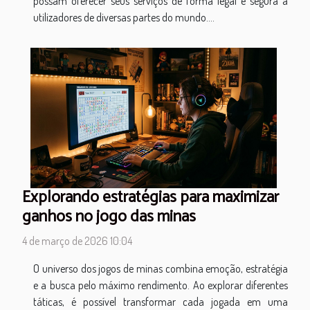
possam oferecer seus serviços de forma legal e segura a
utilizadores de diversas partes do mundo....
Explorando estratégias para maximizar
ganhos no jogo das minas
4 de março de 2026 10:04
O universo dos jogos de minas combina emoção, estratégia
e a busca pelo máximo rendimento. Ao explorar diferentes
táticas, é possível transformar cada jogada em uma