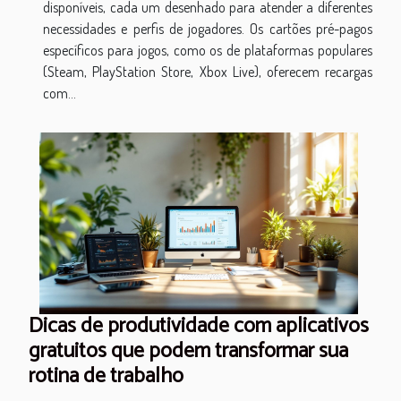
disponíveis, cada um desenhado para atender a diferentes
necessidades e perfis de jogadores. Os cartões pré-pagos
específicos para jogos, como os de plataformas populares
(Steam, PlayStation Store, Xbox Live), oferecem recargas
com...
Dicas de produtividade com aplicativos
gratuitos que podem transformar sua
rotina de trabalho