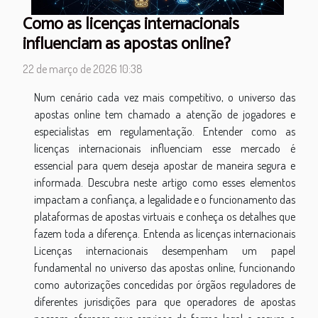
Como as licenças internacionais
influenciam as apostas online?
22 de março de 2026 10:38
Num cenário cada vez mais competitivo, o universo das
apostas online tem chamado a atenção de jogadores e
especialistas em regulamentação. Entender como as
licenças internacionais influenciam esse mercado é
essencial para quem deseja apostar de maneira segura e
informada. Descubra neste artigo como esses elementos
impactam a confiança, a legalidade e o funcionamento das
plataformas de apostas virtuais e conheça os detalhes que
fazem toda a diferença. Entenda as licenças internacionais
Licenças internacionais desempenham um papel
fundamental no universo das apostas online, funcionando
como autorizações concedidas por órgãos reguladores de
diferentes jurisdições para que operadores de apostas