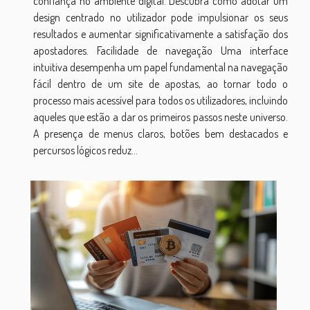
confiança no ambiente digital. Descubra como adotar um
design centrado no utilizador pode impulsionar os seus
resultados e aumentar significativamente a satisfação dos
apostadores. Facilidade de navegação Uma interface
intuitiva desempenha um papel fundamental na navegação
fácil dentro de um site de apostas, ao tornar todo o
processo mais acessível para todos os utilizadores, incluindo
aqueles que estão a dar os primeiros passos neste universo.
A presença de menus claros, botões bem destacados e
percursos lógicos reduz...