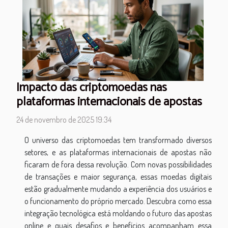
Impacto das criptomoedas nas
plataformas internacionais de apostas
24 de novembro de 2025 19:34
O universo das criptomoedas tem transformado diversos
setores, e as plataformas internacionais de apostas não
ficaram de fora dessa revolução. Com novas possibilidades
de transações e maior segurança, essas moedas digitais
estão gradualmente mudando a experiência dos usuários e
o funcionamento do próprio mercado. Descubra como essa
integração tecnológica está moldando o futuro das apostas
online e quais desafios e benefícios acompanham essa