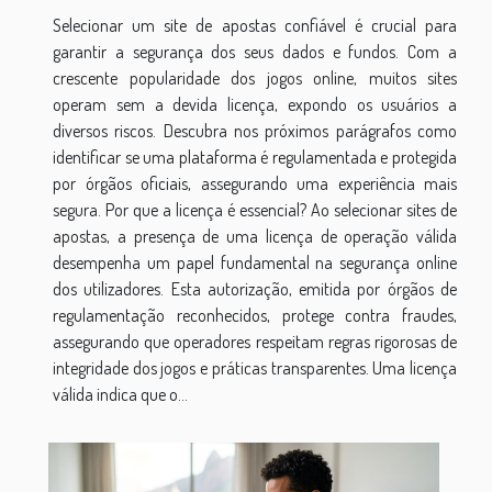
Selecionar um site de apostas confiável é crucial para
garantir a segurança dos seus dados e fundos. Com a
crescente popularidade dos jogos online, muitos sites
operam sem a devida licença, expondo os usuários a
diversos riscos. Descubra nos próximos parágrafos como
identificar se uma plataforma é regulamentada e protegida
por órgãos oficiais, assegurando uma experiência mais
segura. Por que a licença é essencial? Ao selecionar sites de
apostas, a presença de uma licença de operação válida
desempenha um papel fundamental na segurança online
dos utilizadores. Esta autorização, emitida por órgãos de
regulamentação reconhecidos, protege contra fraudes,
assegurando que operadores respeitam regras rigorosas de
integridade dos jogos e práticas transparentes. Uma licença
válida indica que o...