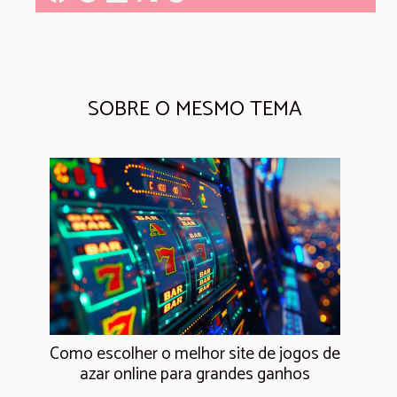
SOBRE O MESMO TEMA
Como escolher o melhor site de jogos de
azar online para grandes ganhos